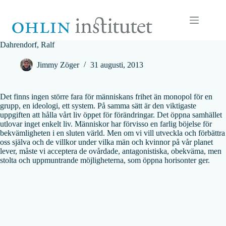
Hoppa
till
innehåll
Dahrendorf, Ralf
Jimmy Zöger
31 augusti, 2013
Det finns ingen större fara för människans frihet än monopol för en
grupp, en ideologi, ett system. På samma sätt är den viktigaste
uppgiften att hålla vårt liv öppet för förändringar. Det öppna samhället
utlovar inget enkelt liv. Människor har förvisso en farlig böjelse för
bekvämligheten i en sluten värld. Men om vi vill utveckla och förbättra
oss själva och de villkor under vilka män och kvinnor på vår planet
lever, måste vi acceptera de ovårdade, antagonistiska, obekväma, men
stolta och uppmuntrande möjligheterna, som öppna horisonter ger.