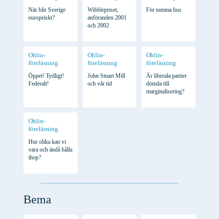
När blir Sverige
Wibblepriset,
För tomma hus
europeiskt?
anföranden 2001
och 2002
Ohlin-
Ohlin-
Ohlin-
föreläsning
föreläsning
föreläsning
Öppet! Tydligt!
John Stuart Mill
Är liberala partier
Federalt!
och vår tid
dömda till
marginalisering?
Ohlin-
föreläsning
Hur olika kan vi
vara och ändå hålla
ihop?
Bema