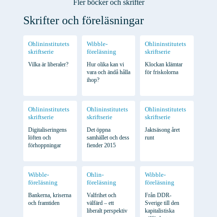
Fler böcker och skrifter
Skrifter och föreläsningar
Ohlininstitutets
Wibble-
Ohlininstitutets
skriftserie
föreläsning
skriftserie
Vilka är liberaler?
Hur olika kan vi
Klockan klämtar
vara och ändå hålla
för friskolorna
ihop?
Ohlininstitutets
Ohlininstitutets
Ohlininstitutets
skriftserie
skriftserie
skriftserie
Digitaliseringens
Det öppna
Jaktsäsong året
löften och
samhället och dess
runt
förhoppningar
fiender 2015
Wibble-
Ohlin-
Wibble-
föreläsning
föreläsning
föreläsning
Bankerna, kriserna
Valfrihet och
Från DDR-
och framtiden
välfärd – ett
Sverige till den
liberalt perspektiv
kapitalistiska