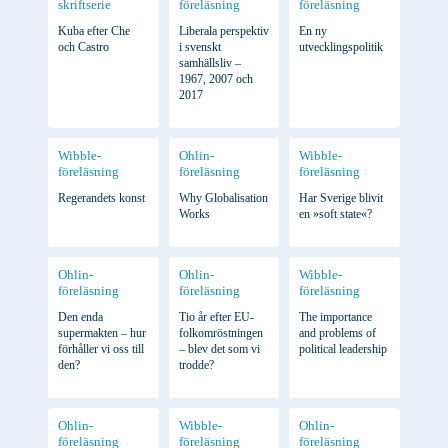
skriftserie
föreläsning
föreläsning
Kuba efter Che
Liberala perspektiv
En ny
och Castro
i svenskt
utvecklingspolitik
samhällsliv –
1967, 2007 och
2017
Wibble-
Ohlin-
Wibble-
föreläsning
föreläsning
föreläsning
Regerandets konst
Why Globalisation
Har Sverige blivit
Works
en »soft state«?
Ohlin-
Ohlin-
Wibble-
föreläsning
föreläsning
föreläsning
Den enda
Tio år efter EU-
The importance
supermakten – hur
folkomröstningen
and problems of
förhåller vi oss till
– blev det som vi
political leadership
den?
trodde?
Ohlin-
Wibble-
Ohlin-
föreläsning
föreläsning
föreläsning