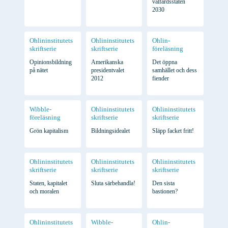
välfärdsstaten
2030
Ohlininstitutets
Ohlininstitutets
Ohlin-
skriftserie
skriftserie
föreläsning
Opinionsbildning
Amerikanska
Det öppna
på nätet
presidentvalet
samhället och dess
2012
fiender
Wibble-
Ohlininstitutets
Ohlininstitutets
föreläsning
skriftserie
skriftserie
Grön kapitalism
Bildningsidealet
Släpp facket fritt!
Ohlininstitutets
Ohlininstitutets
Ohlininstitutets
skriftserie
skriftserie
skriftserie
Staten, kapitalet
Sluta särbehandla!
Den sista
och moralen
bastionen?
Ohlininstitutets
Wibble-
Ohlin-