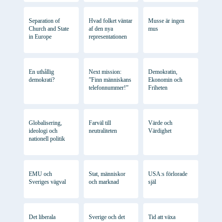
Separation of
Hvad folket väntar
Musse är ingen
Church and State
af den nya
mus
in Europe
representationen
En uthållig
Next mission:
Demokratin,
demokrati?
”Finn människans
Ekonomin och
telefonnummer!”
Friheten
Globalisering,
Farväl till
Värde och
ideologi och
neutraliteten
Värdighet
nationell politik
EMU och
Stat, människor
USA:s förlorade
Sveriges vägval
och marknad
själ
Det liberala
Sverige och det
Tid att växa