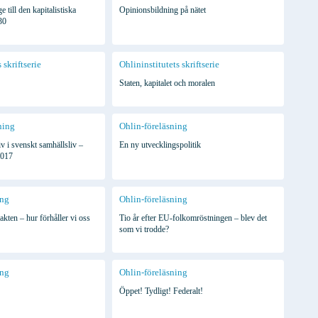
till den kapitalistiska
Opinionsbildning på nätet
30
 skriftserie
Ohlininstitutets skriftserie
Staten, kapitalet och moralen
ning
Ohlin-föreläsning
iv i svenskt samhällsliv –
En ny utvecklingspolitik
2017
ing
Ohlin-föreläsning
ten – hur förhåller vi oss
Tio år efter EU-folkomröstningen – blev det
som vi trodde?
ing
Ohlin-föreläsning
Öppet! Tydligt! Federalt!