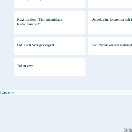
Next mission: ”Finn människans
Demokratin, Ekonomin och F
telefonnummer!”
EMU och Sveriges vägval
Stat, människor och marknad
Tid att växa
:
Läs mer
Släpp
facket
fritt!
Stift