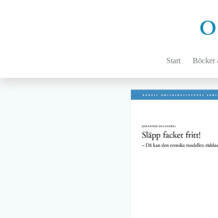
Hoppa
till
innehåll
Start
Böcker &