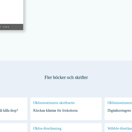
Fler böcker och skrifter
Ohlininstitutets skriftserie
Ohlininstitutets
å hålla ihop?
Klockan klämtar för friskolorna
Digitaliseringens
Ohlin-föreläsning
Wibble-föreläs