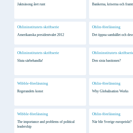
Jaktsäsong året runt
Bankerna, kriserna och framt
Ohlininstitutets skriftserie
Ohlin-föreläsning
Amerikanska presidentvalet 2012
Det öppna samhället och dess
Ohlininstitutets skriftserie
Ohlininstitutets skriftseri
Sluta särbehandla!
Den sista bastionen?
Wibble-föreläsning
Ohlin-föreläsning
Regerandets konst
Why Globalisation Works
Wibble-föreläsning
Ohlin-föreläsning
The importance and problems of political
När blir Sverige europeiskt?
leadership