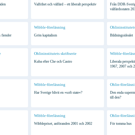
iden
Valfrihet och välfärd – ett liberalt perspektiv
Från DDR-Sverige 
välfärdsstaten 20
Wibble-föreläsning
Ohlininstitutets
 fiender
Grön kapitalism
Bildningsidealet
e
Ohlininstitutets skriftserie
Wibble-föreläs
Kuba efter Che och Castro
Liberala perspekt
1967, 2007 och 
Wibble-föreläsning
Ohlin-föreläsn
Har Sverige blivit en »soft state«?
Den enda supermak
till den?
Wibble-föreläsning
Ohlin-föreläsn
Wibblepriset, anföranden 2001 och 2002
För tomma hus