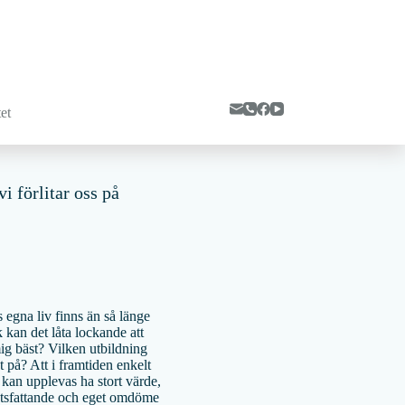
et
i förlitar oss på
rs egna liv finns än så länge
k kan det låta lockande att
ig bäst? Vilken utbildning
t på? Att i framtiden enkelt
kan upplevas ha stort värde,
utsfattande och eget omdöme