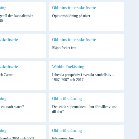
ning
Ohlininstitutets skriftserie
till den kapitalistiska
Opinionsbildning på nätet
30
 skriftserie
Ohlininstitutets skriftserie
Släpp facket fritt!
 skriftserie
Wibble-föreläsning
ch Castro
Liberala perspektiv i svenskt samhällsliv –
1967, 2007 och 2017
ning
Ohlin-föreläsning
 en »soft state«?
Den enda supermakten – hur förhåller vi oss
till den?
ning
Ohlin-föreläsning
föranden 2001 och 2002
För tomma hus