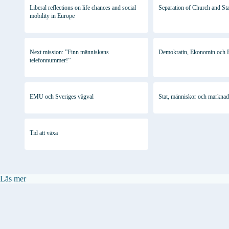
Liberal reflections on life chances and social
Separation of Church and Sta
mobility in Europe
Next mission: ”Finn människans
Demokratin, Ekonomin och F
telefonnummer!”
EMU och Sveriges vägval
Stat, människor och marknad
Tid att växa
:
Läs mer
Individuell
frihet
i
en
optimerad