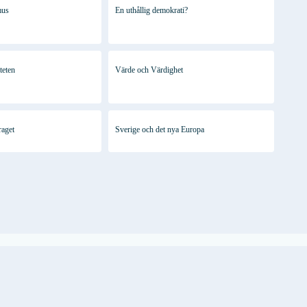
mus
En uthållig demokrati?
iteten
Värde och Värdighet
raget
Sverige och det nya Europa