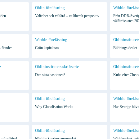
Ohlin-föreläsning
Wibble-föreläs
iden
Valfrihet och välfärd – ett liberalt perspektiv
Från DDR-Sverige 
välfärdsstaten 20
Wibble-föreläsning
Ohlininstitutets
 fiender
Grön kapitalism
Bildningsidealet
e
Ohlininstitutets skriftserie
Ohlininstitutets
Den sista bastionen?
Kuba efter Che o
Ohlin-föreläsning
Wibble-föreläs
Why Globalisation Works
Har Sverige blivit
Ohlin-föreläsning
Wibble-föreläs
of political
När blir Sverige europeiskt?
Wibblepriset, an