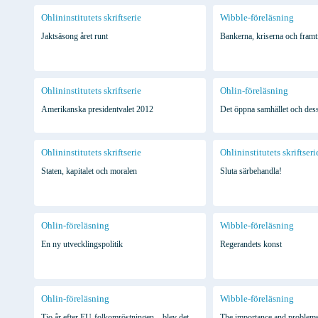
Ohlininstitutets skriftserie
Wibble-föreläsning
Jaktsäsong året runt
Bankerna, kriserna och framt
Ohlininstitutets skriftserie
Ohlin-föreläsning
Amerikanska presidentvalet 2012
Det öppna samhället och dess
Ohlininstitutets skriftserie
Ohlininstitutets skriftseri
Staten, kapitalet och moralen
Sluta särbehandla!
Ohlin-föreläsning
Wibble-föreläsning
En ny utvecklingspolitik
Regerandets konst
Ohlin-föreläsning
Wibble-föreläsning
Tio år efter EU-folkomröstningen – blev det
The importance and problems 