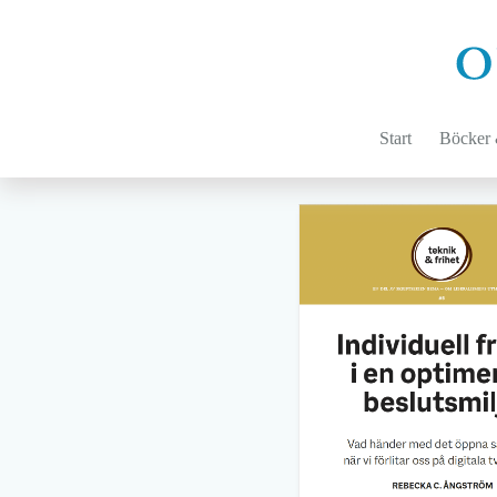
Hoppa
till
innehåll
Start
Böcker &