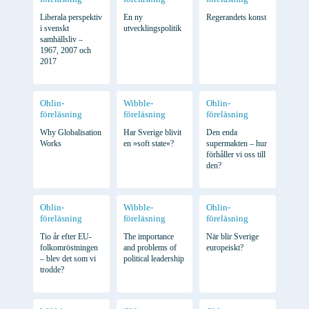
Liberala perspektiv
En ny
Regerandets konst
i svenskt
utvecklingspolitik
samhällsliv –
1967, 2007 och
2017
Ohlin-
Wibble-
Ohlin-
föreläsning
föreläsning
föreläsning
Why Globalisation
Har Sverige blivit
Den enda
Works
en »soft state«?
supermakten – hur
förhåller vi oss till
den?
Ohlin-
Wibble-
Ohlin-
föreläsning
föreläsning
föreläsning
Tio år efter EU-
The importance
När blir Sverige
folkomröstningen
and problems of
europeiskt?
– blev det som vi
political leadership
trodde?