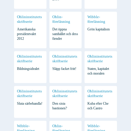
Ohlininstitutets
Ohlin-
Wibble-
skriftserie
föreläsning
föreläsning
Amerikanska
Det öppna
Grön kapitalism
presidentvalet
samhället och dess
2012
fiender
Ohlininstitutets
Ohlininstitutets
Ohlininstitutets
skriftserie
skriftserie
skriftserie
Bildningsidealet
Släpp facket fritt!
Staten, kapitalet
och moralen
Ohlininstitutets
Ohlininstitutets
Ohlininstitutets
skriftserie
skriftserie
skriftserie
Sluta särbehandla!
Den sista
Kuba efter Che
bastionen?
och Castro
Wibble-
Ohlin-
Wibble-
föreläsning
föreläsning
föreläsning