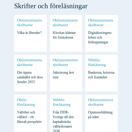
Skrifter och föreläsningar
Ohlininstitutets
Ohlininstitutets
Ohlininstitutets
skriftserie
skriftserie
skriftserie
Vilka är liberaler?
Klockan klämtar
Digitaliseringens
för friskolorna
löften och
förhoppningar
Ohlininstitutets
Ohlininstitutets
Wibble-
skriftserie
skriftserie
föreläsning
Det öppna
Jaktsäsong året
Bankerna, kriserna
samhället och dess
runt
och framtiden
fiender 2015
Ohlin-
Wibble-
Ohlininstitutets
föreläsning
föreläsning
skriftserie
Valfrihet och
Från DDR-
Opinionsbildning
välfärd – ett
Sverige till den
på nätet
liberalt perspektiv
kapitalistiska
välfärdsstaten
2030