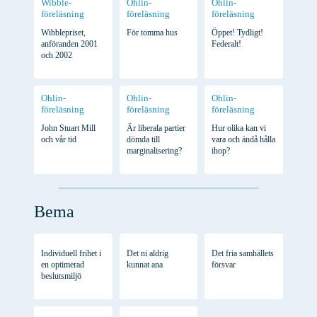
Wibble-
Ohlin-
Ohlin-
föreläsning
föreläsning
föreläsning
Wibblepriset,
För tomma hus
Öppet! Tydligt!
anföranden 2001
Federalt!
och 2002
Ohlin-
Ohlin-
Ohlin-
föreläsning
föreläsning
föreläsning
John Stuart Mill
Är liberala partier
Hur olika kan vi
och vår tid
dömda till
vara och ändå hålla
marginalisering?
ihop?
Bema
Individuell frihet i
Det ni aldrig
Det fria samhällets
en optimerad
kunnat ana
försvar
beslutsmiljö