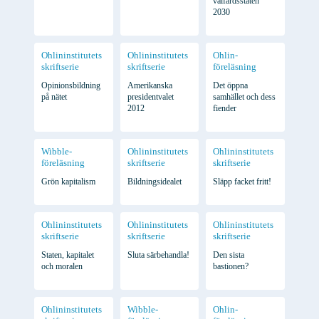
välfärdsstaten
2030
Ohlininstitutets
Ohlininstitutets
Ohlin-
skriftserie
skriftserie
föreläsning
Opinionsbildning
Amerikanska
Det öppna
på nätet
presidentvalet
samhället och dess
2012
fiender
Wibble-
Ohlininstitutets
Ohlininstitutets
föreläsning
skriftserie
skriftserie
Grön kapitalism
Bildningsidealet
Släpp facket fritt!
Ohlininstitutets
Ohlininstitutets
Ohlininstitutets
skriftserie
skriftserie
skriftserie
Staten, kapitalet
Sluta särbehandla!
Den sista
och moralen
bastionen?
Ohlininstitutets
Wibble-
Ohlin-