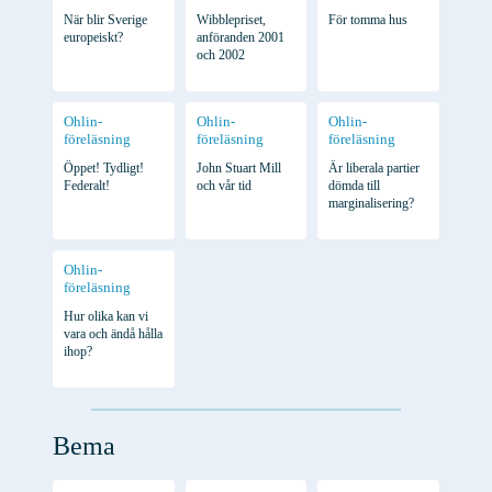
När blir Sverige
Wibblepriset,
För tomma hus
europeiskt?
anföranden 2001
och 2002
Ohlin-
Ohlin-
Ohlin-
föreläsning
föreläsning
föreläsning
Öppet! Tydligt!
John Stuart Mill
Är liberala partier
Federalt!
och vår tid
dömda till
marginalisering?
Ohlin-
föreläsning
Hur olika kan vi
vara och ändå hålla
ihop?
Bema