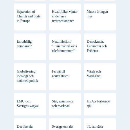
Separation of
Hvad folket väntar
Musse är ingen
Church and State
af den nya
mus
in Europe
representationen
En uthållig
Next mission:
Demokratin,
demokrati?
”Finn människans
Ekonomin och
telefonnummer!”
Friheten
Globalisering,
Farväl till
Värde och
ideologi och
neutraliteten
Värdighet
nationell politik
EMU och
Stat, människor
USA:s förlorade
Sveriges vägval
och marknad
själ
Det liberala
Sverige och det
Tid att växa