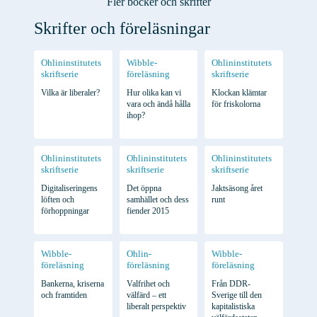
Fler böcker och skrifter
Skrifter och föreläsningar
Ohlininstitutets
Wibble-
Ohlininstitutets
skriftserie
föreläsning
skriftserie
Vilka är liberaler?
Hur olika kan vi
Klockan klämtar
vara och ändå hålla
för friskolorna
ihop?
Ohlininstitutets
Ohlininstitutets
Ohlininstitutets
skriftserie
skriftserie
skriftserie
Digitaliseringens
Det öppna
Jaktsäsong året
löften och
samhället och dess
runt
förhoppningar
fiender 2015
Wibble-
Ohlin-
Wibble-
föreläsning
föreläsning
föreläsning
Bankerna, kriserna
Valfrihet och
Från DDR-
och framtiden
välfärd – ett
Sverige till den
liberalt perspektiv
kapitalistiska