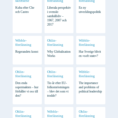
skriftserie
föreläsning
föreläsning
Kuba efter Che
Liberala perspektiv
En ny
och Castro
i svenskt
utvecklingspolitik
samhällsliv –
1967, 2007 och
2017
Wibble-
Ohlin-
Wibble-
föreläsning
föreläsning
föreläsning
Regerandets konst
Why Globalisation
Har Sverige blivit
Works
en »soft state«?
Ohlin-
Ohlin-
Wibble-
föreläsning
föreläsning
föreläsning
Den enda
Tio år efter EU-
The importance
supermakten – hur
folkomröstningen
and problems of
förhåller vi oss till
– blev det som vi
political leadership
den?
trodde?
Ohlin-
Wibble-
Ohlin-
föreläsning
föreläsning
föreläsning