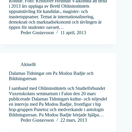
Ronnle. Foto: Kristoffer Hellman Välkomna att delta
i 2013 års upplaga av Bertil Ohlininstitutets
uppsatstävling för kandidat-, magister- och
masteruppsatser. Temat är internationalisering,
demokrati och marknadsekonomi och tävlingen är
öppen för studenter oavsett…
Peder Gustavsson
11 april, 2013
Aktuellt
Dalarnas Tidningar om Pa Modou Badjie och
Bildningsresan
I samband med Ohlininstitutets och Studieförbundet
Vuxenskolans seminarium i Falun den 20 mars
publicerade Dalarnas Tidningars kultur- och nöjesdel
en intervju med Pa Modou Badjie, frontfigur i hip
hop-gruppen Panetoz och medverkande i antologin
Bildningsresan. Pa Modou Badjie började hjälpa…
Peder Gustavsson
22 mars, 2013