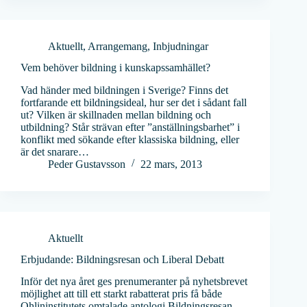
Aktuellt
,
Arrangemang
,
Inbjudningar
Vem behöver bildning i kunskapssamhället?
Vad händer med bildningen i Sverige? Finns det
fortfarande ett bildningsideal, hur ser det i sådant fall
ut? Vilken är skillnaden mellan bildning och
utbildning? Står strävan efter ”anställningsbarhet” i
konflikt med sökande efter klassiska bildning, eller
är det snarare…
Peder Gustavsson
22 mars, 2013
Aktuellt
Erbjudande: Bildningsresan och Liberal Debatt
Inför det nya året ges prenumeranter på nyhetsbrevet
möjlighet att till ett starkt rabatterat pris få både
Ohlininstitutets omtalade antologi Bildningsresan