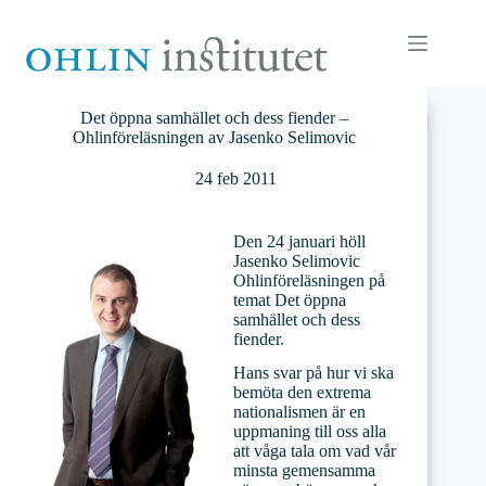
Hoppa
till
innehåll
Det öppna samhället och dess fiender –
Ohlinföreläsningen av Jasenko Selimovic
24 feb 2011
Den 24 januari höll
Jasenko Selimovic
Ohlinföreläsningen på
temat Det öppna
samhället och dess
fiender.
Hans svar på hur vi ska
bemöta den extrema
nationalismen är en
uppmaning till oss alla
att våga tala om vad vår
minsta gemensamma