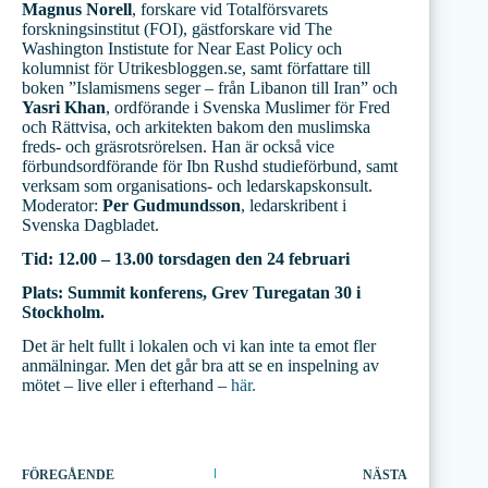
Magnus Norell
, forskare vid Totalförsvarets
forskningsinstitut (FOI), gästforskare vid The
Washington Instistute for Near East Policy och
kolumnist för Utrikesbloggen.se, samt författare till
boken ”Islamismens seger – från Libanon till Iran” och
Yasri Khan
, ordförande i Svenska Muslimer för Fred
och Rättvisa,
och arkitekten bakom den muslimska
freds- och gräsrotsrörelsen. Han
är också vice
förbundsordförande för Ibn Rushd studieförbund, samt
verksam som
organisations- och ledarskapskonsult.
Moderator:
Per Gudmundsson
, ledarskribent i
Svenska Dagbladet.
Tid: 12.00 – 13.00 torsdagen den 24 februari
Plats: Summit konferens, Grev Turegatan 30 i
Stockholm.
Det är helt fullt i lokalen och vi kan inte ta emot fler
anmälningar. Men det går bra att se en inspelning av
mötet – live eller i efterhand –
här.
FÖREGÅENDE
NÄSTA