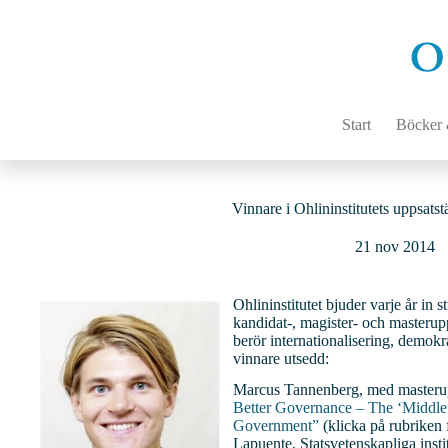
Hoppa
till
innehåll
Start
Böcker &
Vinnare i Ohlininstitutets uppsats
21 nov 2014
Ohlininstitutet bjuder varje år in 
kandidat-, magister- och masterup
berör internationalisering, demo
vinnare utsedd:
Marcus Tannenberg, med masteru
Better Governance – The ‘Middle 
Government”
(klicka på rubriken 
Lapuente, Statsvetenskapliga insti