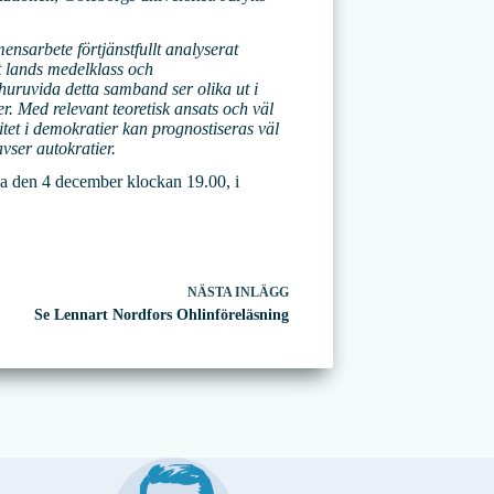
ensarbete förtjänstfullt analyserat
t lands medelklass och
huruvida detta samband ser olika ut i
er. Med relevant teoretisk ansats och väl
tet i demokratier kan prognostiseras väl
vser autokratier.
rna den 4 december klockan 19.00, i
NÄSTA
INLÄGG
Se Lennart Nordfors Ohlinföreläsning