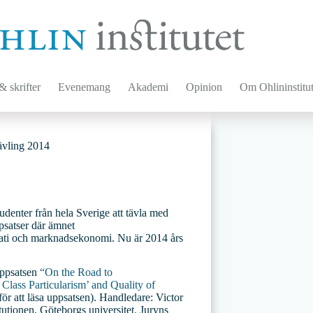
 skrifter
Evenemang
Akademi
Opinion
Om Ohlininstitut
tävling 2014
studenter från hela Sverige att tävla med
psatser där ämnet
krati och marknadsekonomi. Nu är 2014 års
ppsatsen
“On the Road to
Class Particularism’ and Quality of
för att läsa uppsatsen). Handledare: Victor
tutionen, Göteborgs universitet. Juryns