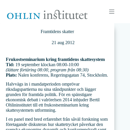
Hoppa
till
innehåll
Framtidens skatter
21 aug 2012
Frukostseminarium kring framtidens skattesystem
Tid:
19 september klockan 08:00-10:00
(lättare förtäring 08:00, program från 08:30)
Plats:
Nalen konferens, Regeringsgatan 74, Stockholm.
Halvvägs in i mandatperioden omprövar
riksdagspartierna nu sina ståndpunkter och lägger
grunden för framtida politik. För en spänstigare
ekonomisk debatt i valrörelsen 2014 inbjuder Bertil
Ohlininstitutet till ett frukostseminarium kring
skattesystemets utformning.
I en panel med bred erfarenhet från såväl forskning som
företagande diskuteras hur skattetrycket påverkar den
svenska ekonomins dynamik och konkurrenskraft samt