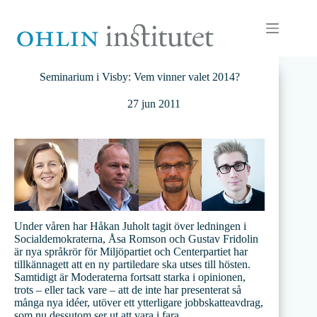
Hoppa
till
innehåll
Seminarium i Visby: Vem vinner valet 2014?
27 jun 2011
Under våren har Håkan Juholt tagit över ledningen i
Socialdemokraterna, Åsa Romson och Gustav Fridolin
är nya språkrör för Miljöpartiet och Centerpartiet har
tillkännagett att en ny partiledare ska utses till hösten.
Samtidigt är Moderaterna fortsatt starka i opinionen,
trots – eller tack vare – att de inte har presenterat så
många nya idéer, utöver ett ytterligare jobbskatteavdrag,
som nu dessutom ser ut att vara i fara.