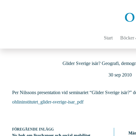
Hoppa
till
innehåll
Start
Böcker &
Glider Sverige isär? Geografi, demogr
30 sep 2010
Per Nilssons presentation vid seminariet “Glider Sverige isär?”
ohlininstitutet_glider-sverige-isar_pdf
FÖREGÅENDE
INLÄGG
Mär
Ny bok om livschanser och social mobilitet