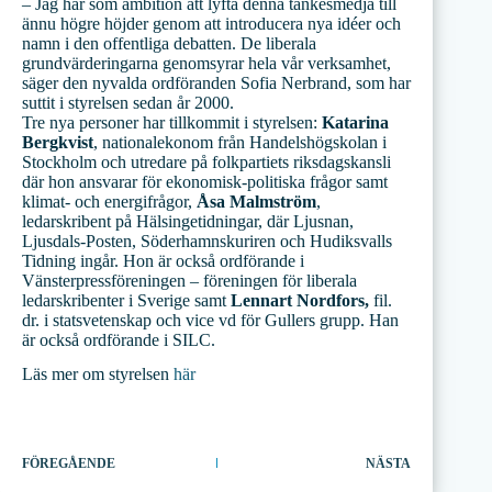
– Jag har som ambition att lyfta denna tankesmedja till
ännu högre höjder genom att introducera nya idéer och
namn i den offentliga debatten. De liberala
grundvärderingarna genomsyrar hela vår verksamhet,
säger den nyvalda ordföranden Sofia Nerbrand, som har
suttit i styrelsen sedan år 2000.
Tre nya personer har tillkommit i styrelsen:
Katarina
Bergkvist
, nationalekonom från Handelshögskolan i
Stockholm och utredare på folkpartiets riksdagskansli
där hon ansvarar för ekonomisk-politiska frågor samt
klimat- och energifrågor,
Åsa Malmström
,
ledarskribent på Hälsingetidningar, där Ljusnan,
Ljusdals-Posten, Söderhamnskuriren och Hudiksvalls
Tidning ingår. Hon är också ordförande i
Vänsterpressföreningen – föreningen för liberala
ledarskribenter i Sverige samt
Lennart Nordfors,
fil.
dr. i statsvetenskap och vice vd för Gullers grupp. Han
är också ordförande i SILC.
Läs mer om styrelsen
här
FÖREGÅENDE
NÄSTA