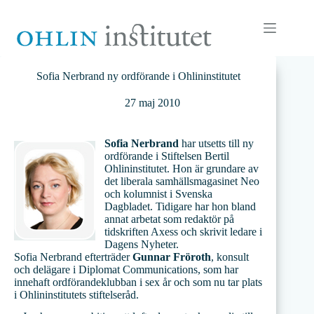
Hoppa
till
innehåll
Sofia Nerbrand ny ordförande i Ohlininstitutet
27 maj 2010
Sofia Nerbrand
har utsetts till ny
ordförande i Stiftelsen Bertil
Ohlininstitutet. Hon är grundare av
det liberala samhällsmagasinet Neo
och kolumnist i Svenska
Dagbladet. Tidigare har hon bland
annat arbetat som redaktör på
tidskriften Axess och skrivit ledare i
Dagens Nyheter.
Sofia Nerbrand efterträder
Gunnar Fröroth
, konsult
och delägare i Diplomat Communications, som har
innehaft ordförandeklubban i sex år och som nu tar plats
i Ohlininstitutets stiftelseråd.