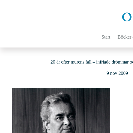
Hoppa
till
innehåll
Start
Böcker &
20 år efter murens fall – infriade drömmar o
9 nov 2009