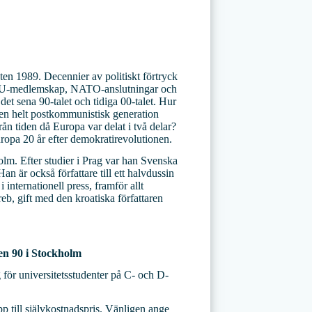
ten 1989. Decennier av politiskt förtryck
. EU-medlemskap, NATO-anslutningar och
et sena 90-talet och tidiga 00-talet. Hur
 en helt postkommunistisk generation
ån tiden då Europa var delat i två delar?
uropa 20 år efter demokratirevolutionen.
lm. Efter studier i Prag var han Svenska
 är också författare till ett halvdussin
 internationell press, framför allt
b, gift med den kroatiska författaren
en 90 i Stockholm
g för universitetsstudenter på C- och D-
p till självkostnadspris. Vänligen ange