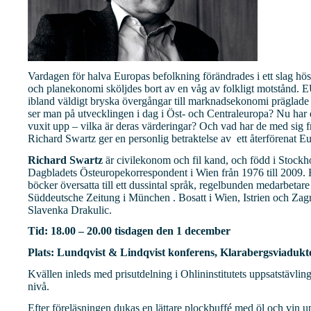
Vardagen för halva Europas befolkning förändrades i ett slag hös
och planekonomi sköljdes bort av en våg av folkligt motstånd
ibland väldigt bryska övergångar till marknadsekonomi präglade d
ser man på utvecklingen i dag i Öst- och Centraleuropa? Nu har
vuxit upp – vilka är deras värderingar? Och vad har de med sig fr
Richard Swartz ger en personlig betraktelse av ett återförenat E
Richard Swartz
är civilekonom och fil kand, och född i Stockho
Dagbladets Östeuropekorrespondent i Wien från 1976 till 2009. Han
böcker översatta till ett dussintal språk, regelbunden medarbetare i
Süddeutsche Zeitung i München . Bosatt i Wien, Istrien och Zagre
Slavenka Drakulic.
Tid: 18.00 – 20.00 tisdagen den 1 december
Plats: Lundqvist & Lindqvist konferens, Klarabergsviadukt
Kvällen inleds med prisutdelning i Ohlininstitutets uppsatstävlin
nivå.
Efter föreläsningen dukas en lättare plockbuffé med öl och vin up