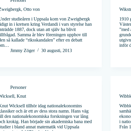
Personer
Zweigbergk, Otto von
Wikst
Under studieåren i Uppsala kom von Zweigbergk
1910 
tidigt in i kretsen kring Verdandi i vars styrelse han
Väster
inträdde 1887, dock utan att själv ha blivit
”med 
tillfrågad. Samma år blev föreningen upphov till
grunde
den så kallade “riksskandalen” efter en debatt
utgivn
om…
inför 
Jimmy Zöger
30 augusti, 2013
Personer
Wicksell, Knut
Wibbl
Knut Wicksell tillhör idag nationalekonomins
Wibble
klassiker och är ett av dess stora namn. Hans väg
samhäl
till den nationalekonomiska forskningen var lång
ekono
och krokig. Han började sin akademiska bana med
i nati
studier i bland annat matematik vid Uppsala
Från 1