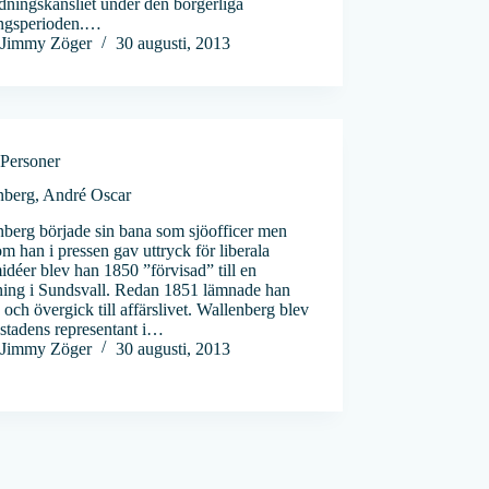
ningskansliet under den borgerliga
ingsperioden.…
Jimmy Zöger
30 augusti, 2013
Personer
nberg, André Oscar
berg började sin bana som sjöofficer men
om han i pressen gav uttryck för liberala
idéer blev han 1850 ”förvisad” till en
tning i Sundsvall. Redan 1851 lämnade han
n och övergick till affärslivet. Wallenberg blev
stadens representant i…
Jimmy Zöger
30 augusti, 2013