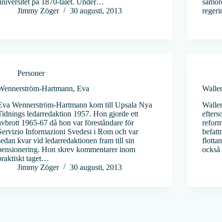
universitet på 1870-talet. Under…
samord
Jimmy Zöger
30 augusti, 2013
reger
Personer
Wennerström-Hartmann, Eva
Walle
Eva Wennerström-Hartmann kom till Upsala Nya
Wallen
Tidnings ledarredaktion 1957. Hon gjorde ett
efters
avbrott 1965-67 då hon var föreståndare för
reform
Servizio Informazioni Svedesi i Rom och var
befat
sedan kvar vid ledarredaktionen fram till sin
flotta
pensionering. Hon skrev kommentarer inom
också 
praktiskt taget…
Jimmy Zöger
30 augusti, 2013