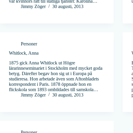
var kvinnors rätt till statliga tjänster. Karolina…
Jimmy Zöger
30 augusti, 2013
Personer
Whitlock, Anna
1875 gick Anna Whitlock ut Högre
lärarinneseminariet i Stockholm med mycket goda
betyg. Därefter begav hon sig ut i Europa på
studieresa. Hon arbetade även som Aftonbladets
korrespondent i Paris. 1878 öppnade hon en
flickskola som 1893 ombildades till samskola…
Jimmy Zöger
30 augusti, 2013
Personer