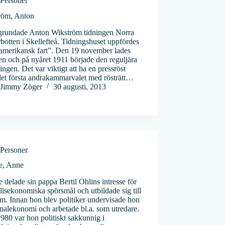
Personer
röm, Anton
grundade Anton Wikström tidningen Norra
botten i Skellefteå. Tidningshuset uppfördes
amerikansk fart”. Den 19 november lades
n och på nyåret 1911 började den reguljära
ingen. Det var viktigt att ha en pressröst
det första andrakammarvalet med rösträtt…
Jimmy Zöger
30 augusti, 2013
Personer
e, Anne
 delade sin pappa Bertil Ohlins intresse för
lsekonomiska spörsmål och utbildade sig till
m. Innan hon blev politiker undervisade hon
onalekonomi och arbetade bl.a. som utredare.
980 var hon politiskt sakkunnig i