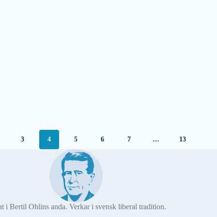
3
4
5
6
7
…
13
at i Bertil Ohlins anda. Verkar i svensk liberal tradition.