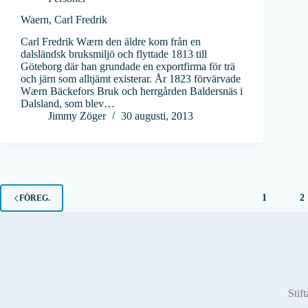
Waern, Carl Fredrik
Carl Fredrik Wærn den äldre kom från en
dalsländsk bruksmiljö och flyttade 1813 till
Göteborg där han grundade en exportfirma för trä
och järn som alltjämt existerar. År 1823 förvärvade
Wærn Bäckefors Bruk och herrgården Baldersnäs i
Dalsland, som blev…
Jimmy Zöger
30 augusti, 2013
1
2
FÖREG.
Stift