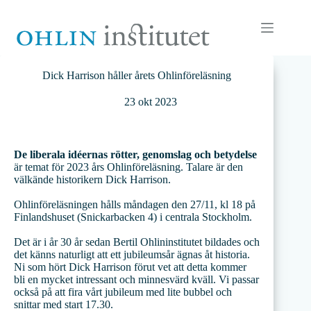
Hoppa
till
innehåll
Dick Harrison håller årets Ohlinföreläsning
23 okt 2023
De liberala idéernas rötter, genomslag och betydelse
är temat för 2023 års Ohlinföreläsning. Talare är den
välkände historikern Dick Harrison.
Ohlinföreläsningen hålls måndagen den 27/11, kl 18 på
Finlandshuset (Snickarbacken 4) i centrala Stockholm.
Det är i år 30 år sedan Bertil Ohlininstitutet bildades och
det känns naturligt att ett jubileumsår ägnas åt historia.
Ni som hört Dick Harrison förut vet att detta kommer
bli en mycket intressant och minnesvärd kväll. Vi passar
också på att fira vårt jubileum med lite bubbel och
snittar med start 17.30.