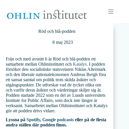
Hoppa
till
innehåll
Röd och blå-podden
8 maj 2023
Från och med avsnitt 6 är Röd och blå-podden ett
samarbete mellan Ohlininstitutet och
Katalys
. I podden
försöker den socialistiske statsvetaren Niklas Altermark
och den liberale nationalekonomen Andreas Bergh föra
ett sansat samtal om politik trots skilda åsikter och
utgångspunkter. De utforskar vad de tycker olika om
och varför deras åsikter och värderingar skiljer sig åt.
Podden startade 2022 som en del av Lunds universitets
Institute for Public Affairs, som dock inte längre är
verksamt. Samarbetet mellan Ohlininstitutet och Katalys
gör att podden drivs vidare.
Lyssna på
Spotify
,
Google podcasts
eller på de flesta
andra ställen där podden finns.