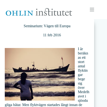
Hoppa
till
innehåll
Seminarium: Vägen till Europa
11 feb 2016
I år
beräkn
as ett
stort
antal
flyktin
gar
bege
sig
över
Medelh
avet i
sjöodu
gliga båtar. Men flyktvägen startades långt innan de