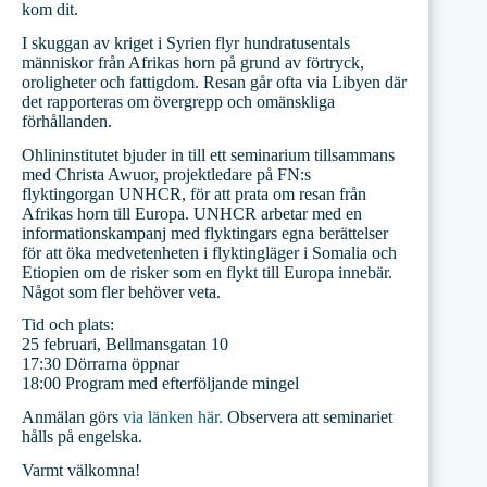
kom dit.
I skuggan av kriget i Syrien flyr hundratusentals
människor från Afrikas horn på grund av förtryck,
oroligheter och fattigdom. Resan går ofta via Libyen där
det rapporteras om övergrepp och omänskliga
förhållanden.
Ohlininstitutet bjuder in till ett seminarium tillsammans
med Christa Awuor, projektledare på FN:s
flyktingorgan UNHCR, för att prata om resan från
Afrikas horn till Europa. UNHCR arbetar med en
informationskampanj med flyktingars egna berättelser
för att öka medvetenheten i flyktingläger i Somalia och
Etiopien om de risker som en flykt till Europa innebär.
Något som fler behöver veta.
Tid och plats:
25 februari, Bellmansgatan 10
17:30 Dörrarna öppnar
18:00 Program med efterföljande mingel
Anmälan görs
via länken här.
Observera att seminariet
hålls på engelska.
Varmt välkomna!