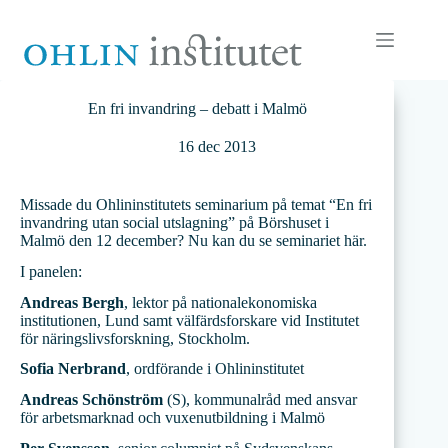
Hoppa
till
innehåll
En fri invandring – debatt i Malmö
16 dec 2013
Missade du Ohlininstitutets seminarium på temat “En fri
invandring utan social utslagning” på Börshuset i
Malmö den 12 december? Nu kan du se seminariet här.
I panelen:
Andreas Bergh
, lektor på nationalekonomiska
institutionen, Lund samt välfärdsforskare vid Institutet
för näringslivsforskning, Stockholm.
Sofia Nerbrand
, ordförande i Ohlininstitutet
Andreas Schönström
(S), kommunalråd med ansvar
för arbetsmarknad och vuxenutbildning i Malmö