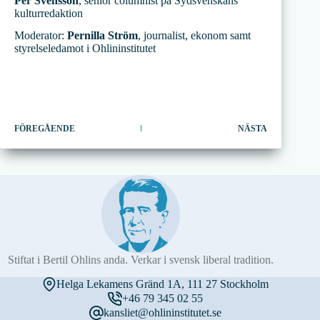
Per Svensson
, senior columnist på Sydsvenskans
kulturredaktion
Moderator:
Pernilla Ström
, journalist, ekonom samt
styrelseledamot i Ohlininstitutet
FÖREGÅENDE
NÄSTA
Stiftat i Bertil Ohlins anda. Verkar i svensk liberal tradition.
Helga Lekamens Gränd 1A, 111 27 Stockholm
+46 79 345 02 55
kansliet@ohlininstitutet.se