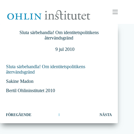
Hoppa
till
innehåll
Sluta särbehandla! Om identitetspolitikens
återvändsgränd
9 jul 2010
Sluta särbehandla! Om identitetspolitikens
återvändsgränd
Sakine Madon
Bertil Ohlininstitutet 2010
FÖREGÅENDE
NÄSTA