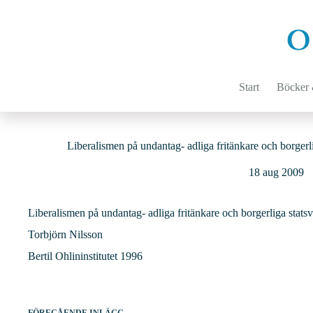
Hoppa
till
innehåll
Start
Böcker &
Liberalismen på undantag- adliga fritänkare och borgerli
18 aug 2009
Liberalismen på undantag- adliga fritänkare och borgerliga statsv
Torbjörn Nilsson
Bertil Ohlininstitutet 1996