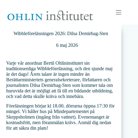
Hoppa
till
innehåll
Wibbleföreläsningen 2026: Dilsa Demirbag-Sten
6 maj 2026
Varje vår anordnar Bertil Ohlininstitutet sin
traditionsenliga Wibbleföreläsning, och den sjunde maj
är det dags! Årets talare är ingen mindre än
Berättarministeriets generalsekreterare, författaren och
journalisten Dilsa Demirbag-Sten som kommer tala om
huruvida det är möjligt att få till en bildande utbildning,
och vad detta skulle kräva och innebära.
Föreläsningen börjar kl 18.00, dörrarna öppna 17:30 för
mingel. Vi håller hus på Mindepartementet på
Skeppsholmen (ingång från vattnet). Evenemanget är
kostnadsfritt, men föranmälan krävs. Anmäl dig nedan
för att säkra din plats!