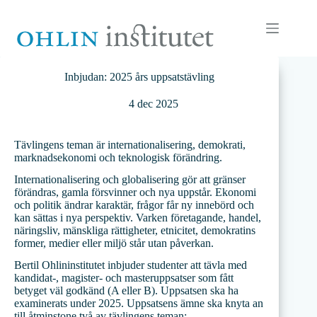
Hoppa
till
innehåll
Inbjudan: 2025 års uppsatstävling
4 dec 2025
Tävlingens teman är internationalisering, demokrati,
marknadsekonomi och teknologisk förändring.
Internationalisering och globalisering gör att gränser
förändras, gamla försvinner och nya uppstår. Ekonomi
och politik ändrar karaktär, frågor får ny innebörd och
kan sättas i nya perspektiv. Varken företagande, handel,
näringsliv, mänskliga rättigheter, etnicitet, demokratins
former, medier eller miljö står utan påverkan.
Bertil Ohlininstitutet inbjuder studenter att tävla med
kandidat-, magister- och masteruppsatser som fått
betyget väl godkänd (A eller B). Uppsatsen ska ha
examinerats under 2025. Uppsatsens ämne ska knyta an
till åtminstone två av tävlingens teman: