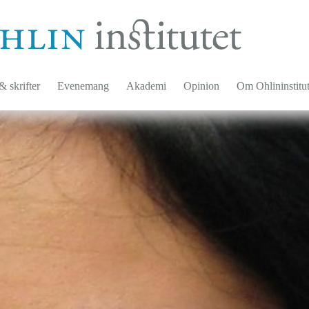
 skrifter
Evenemang
Akademi
Opinion
Om Ohlininstitut