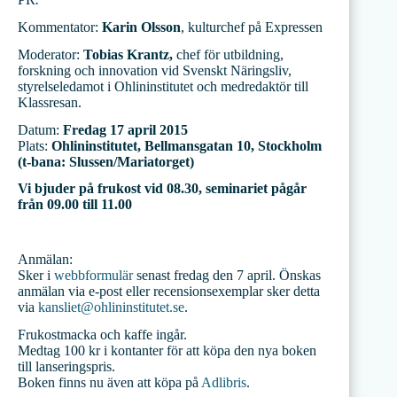
Kommentator:
Karin Olsson
, kulturchef på Expressen
Moderator:
Tobias Krantz
,
chef för utbildning,
forskning och innovation vid Svenskt Näringsliv,
styrelseledamot i Ohlininstitutet och medredaktör till
Klassresan.
Datum:
Fredag 17 april 2015
Plats:
Ohlininstitutet, Bellmansgatan 10, Stockholm
(t-bana: Slussen/Mariatorget)
Vi bjuder på frukost vid 08.30, seminariet pågår
från 09.00 till 11.00
Anmälan:
Sker i
webbformulär
senast fredag den 7 april. Önskas
anmälan via e-post eller recensionsexemplar sker detta
via
kansliet@ohlininstitutet.se
.
Frukostmacka och kaffe ingår.
Medtag 100 kr i kontanter för att köpa den nya boken
till lanseringspris.
Boken finns nu även att köpa på
Adlibris
.