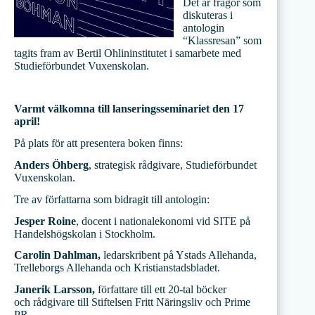
Det är frågor som
diskuteras i
antologin
“Klassresan” som
tagits fram av Bertil Ohlininstitutet i samarbete med
Studieförbundet Vuxenskolan.
Varmt välkomna till lanseringsseminariet den 17
april!
På plats för att presentera boken finns:
Anders Öhberg
, strategisk rådgivare, Studieförbundet
Vuxenskolan.
Tre av författarna som bidragit till antologin:
Jesper Roine
, docent i nationalekonomi vid SITE på
Handelshögskolan i Stockholm.
Carolin Dahlman,
ledarskribent på Ystads Allehanda,
Trelleborgs Allehanda och Kristianstadsbladet.
Janerik Larsson,
författare till ett 20-tal böcker
och
rådgivare till Stiftelsen Fritt Näringsliv och Prime
PR
.