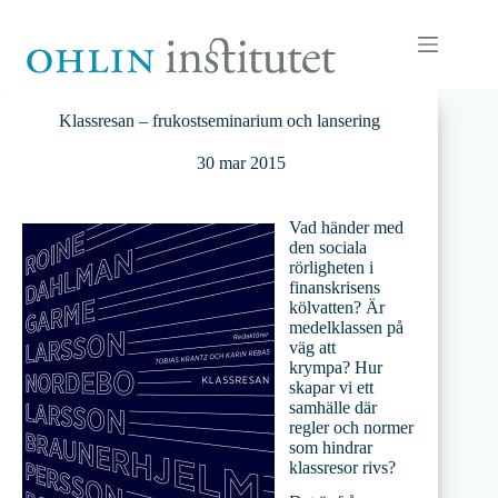
Hoppa
till
innehåll
Klassresan – frukostseminarium och lansering
30 mar 2015
Vad händer med
den sociala
rörligheten i
finanskrisens
kölvatten? Är
medelklassen på
väg att
krympa? Hur
skapar vi ett
samhälle där
regler och normer
som hindrar
klassresor rivs?