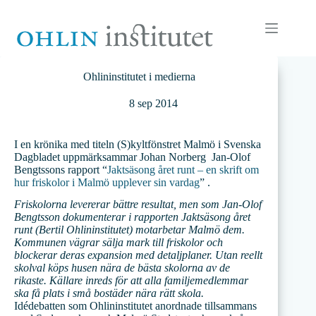
Hoppa
till
innehåll
Ohlininstitutet i medierna
8 sep 2014
I en krönika med titeln (S)kyltfönstret Malmö i Svenska
Dagbladet uppmärksammar Johan Norberg Jan-Olof
Bengtssons rapport “
Jaktsäsong året runt – en skrift om
hur friskolor i Malmö upplever sin vardag
” .
Friskolorna levererar bättre resultat, men som Jan-Olof
Bengtsson dokumenterar i rapporten Jaktsäsong året
runt (Bertil Ohlininstitutet) motarbetar Malmö dem.
Kommunen vägrar sälja mark till friskolor och
blockerar deras expansion med detaljplaner. Utan reellt
skolval köps husen nära de bästa skolorna av de
rikaste. Källare inreds för att alla familjemedlemmar
ska få plats i små bostäder nära rätt skola.
Idédebatten som Ohlininstitutet anordnade tillsammans