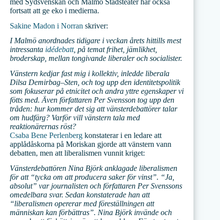
med Sydsvenskan och Malmö Stadsteater har också
fortsatt att ge eko i medierna.
Sakine Madon i Norran
skriver:
I Malmö anordnades tidigare i veckan årets hittills mest
intressanta
idédebatt
, på temat frihet, jämlikhet,
broderskap, mellan tongivande liberaler och socialister.
Vänstern kedjar fast mig i kollektiv, inledde liberala
Dilsa Demirbag–Sten, och tog upp den identitetspolitik
som fokuserar på etnicitet och andra yttre egenskaper vi
fötts med. Även författaren Per Svensson tog upp den
tråden: hur kommer det sig att vänsterdebattörer talar
om hudfärg? Varför vill vänstern tala med
reaktionärernas röst?
Csaba Bene Perlenberg
konstaterar i en ledare att
applådåskorna på Moriskan gjorde att vänstern vann
debatten, men att liberalismen vunnit kriget:
Vänsterdebattören Nina Björk anklagade liberalismen
för att “tycka om att producera saker för vinst”. “Ja,
absolut” var journalisten och författaren Per Svenssons
omedelbara svar. Sedan konstaterade han att
“liberalismen opererar med föreställningen att
människan kan förbättras”. Nina Björk invände och