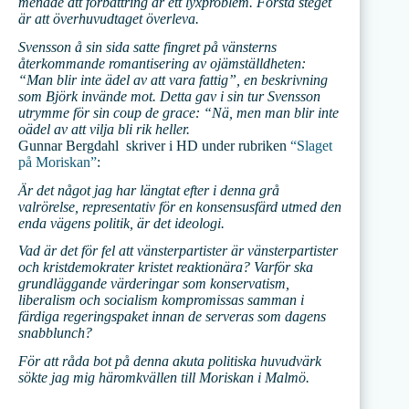
menade att förbättring är ett lyxproblem. Första steget
är att överhuvudtaget överleva.
Svensson å sin sida satte fingret på vänsterns
återkommande romantisering av ojämställdheten:
“Man blir inte ädel av att vara fattig”, en beskrivning
som Björk invände mot. Detta gav i sin tur Svensson
utrymme för sin coup de grace: “Nä, men man blir inte
oädel av att vilja bli rik heller.
Gunnar Bergdahl skriver i HD under rubriken
“Slaget
på Moriskan”
:
Är det något jag har längtat efter i denna grå
valrörelse, representativ för en konsensusfärd utmed den
enda vägens politik, är det ideologi.
Vad är det för fel att vänsterpartister är vänsterpartister
och kristdemokrater kristet reaktionära? Varför ska
grundläggande värderingar som konservatism,
liberalism och socialism kompromissas samman i
färdiga regeringspaket innan de serveras som dagens
snabblunch?
För att råda bot på denna akuta politiska huvudvärk
sökte jag mig häromkvällen till Moriskan i Malmö.