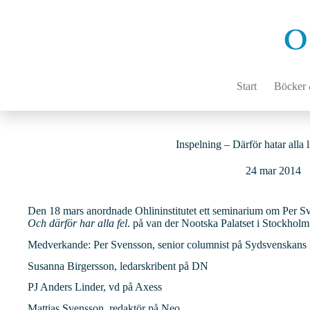
Hoppa
till
innehåll
Start
Böcker &
Inspelning – Därför hatar alla l
24 mar 2014
Den 18 mars anordnade Ohlininstitutet ett seminarium om Per 
Och därför har alla fel
. på van der Nootska Palatset i Stockholm
Medverkande: Per Svensson, senior columnist på Sydsvenskans 
Susanna Birgersson, ledarskribent på DN
PJ Anders Linder, vd på Axess
Mattias Svensson, redaktör på Neo