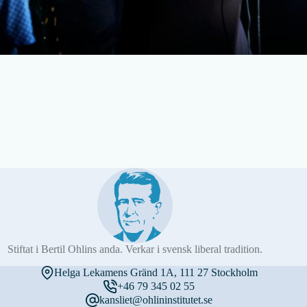
Stiftat i Bertil Ohlins anda. Verkar i svensk liberal tradition.
Helga Lekamens Gränd 1A, 111 27 Stockholm
+46 79 345 02 55
kansliet@ohlininstitutet.se