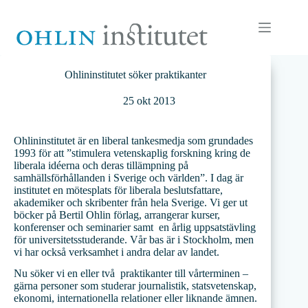
Hoppa
till
innehåll
Ohlininstitutet söker praktikanter
25 okt 2013
Ohlininstitutet är en liberal tankesmedja som grundades
1993 för att ”stimulera vetenskaplig forskning kring de
liberala idéerna och deras tillämpning på
samhällsförhållanden i Sverige och världen”. I dag är
institutet en mötesplats för liberala beslutsfattare,
akademiker och skribenter från hela Sverige. Vi ger ut
böcker på Bertil Ohlin förlag, arrangerar kurser,
konferenser och seminarier samt en årlig uppsatstävling
för universitetsstuderande. Vår bas är i Stockholm, men
vi har också verksamhet i andra delar av landet.
Nu söker vi en eller två praktikanter till vårterminen –
gärna personer som studerar journalistik, statsvetenskap,
ekonomi, internationella relationer eller liknande ämnen.