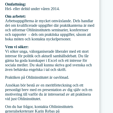
Omfattning:
Hel- eller deltid under våren 2014.
Om arbetet:
Arbetsuppgifterna är mycket omväxlande. Dels handlar
det om kvalificerade uppgifter där praktikanterna är med
och utformar Ohlininstitutets seminarier, konferenser
och rapporter – dels om praktiska uppgifter, såsom att
boka möten och kontakta nyckelpersoner.
Vem vi söker:
Vi söker unga, välorganiserade liberaler med ett stort
intresse för politik och aktuell samhällsdebatt. Du får
gärna ha goda kunskaper i Excel och ett intresse för
sociala medier. Du skall kunna skriva god svenska och
även behärska engelska i tal och skrift.
Praktiken på Ohlininstitutet är oavlönad.
Ansökan bör bestå av en meritförteckning och ett
personligt brev med en presentation av dig själv och en
motivering till varför du är intresserad av att praktisera
vid just Ohlininstitutet.
Om du har frågor, kontakta Ohlininstitutets
generalsekreterare Karin Rebas på