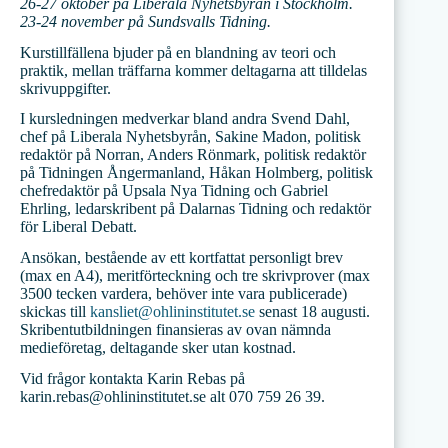
26-27 oktober på Liberala Nyhetsbyrån i Stockholm.
23-24 november på Sundsvalls Tidning.
Kurstillfällena bjuder på en blandning av teori och
praktik, mellan träffarna kommer deltagarna att tilldelas
skrivuppgifter.
I kursledningen medverkar bland andra Svend Dahl,
chef på Liberala Nyhetsbyrån, Sakine Madon, politisk
redaktör på Norran, Anders Rönmark, politisk redaktör
på Tidningen Ångermanland, Håkan Holmberg, politisk
chefredaktör på Upsala Nya Tidning och Gabriel
Ehrling, ledarskribent på Dalarnas Tidning och redaktör
för Liberal Debatt.
Ansökan, bestående av ett kortfattat personligt brev
(max en A4), meritförteckning och tre skrivprover (max
3500 tecken vardera, behöver inte vara publicerade)
skickas till
kansliet@ohlininstitutet.se
senast 18 augusti.
Skribentutbildningen finansieras av ovan nämnda
medieföretag, deltagande sker utan kostnad.
Vid frågor kontakta Karin Rebas på
karin.rebas@ohlininstitutet.se alt 070 759 26 39.