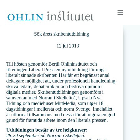
Hoppa
till
innehåll
Sök årets skribentutbildning
12 jul 2013
Till hösten genomför Bertil Ohlininstitutet och
föreningen Liberal Press en ny utbildning för unga
liberalt sinnade skribenter. Här får ett begränsat antal
deltagare möjlighet att, under professionell handledning,
skriva ledare, debattartiklar och bedriva opinion i
digitala medier. Skribentutbildningen genomförs i
samverkan med Norran i Skellefteå, Upsala Nya
Tidning och mediehuset MittMedia, som utger 18
dagstidningar i mellersta och norra Sverige. Innehållet
är utformat tillsammans med dessa för att utgöra en god
grund för framtida arbete inom den liberala pressen.
Utbildningen består av tre helgkurser:
28-29 september på Norran i Skellefteå.