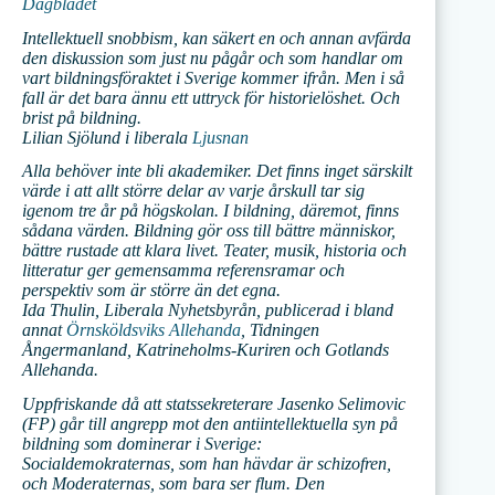
Dagbladet
Intellektuell snobbism, kan säkert en och annan avfärda
den diskussion som just nu pågår och som handlar om
vart bildningsföraktet i Sverige kommer ifrån. Men i så
fall är det bara ännu ett uttryck för historielöshet. Och
brist på bildning.
Lilian Sjölund i liberala
Ljusnan
Alla behöver inte bli akademiker. Det finns inget särskilt
värde i att allt större delar av varje årskull tar sig
igenom tre år på högskolan. I bildning, däremot, finns
sådana värden. Bildning gör oss till bättre människor,
bättre rustade att klara livet. Teater, musik, historia och
litteratur ger gemensamma referensramar och
perspektiv som är större än det egna.
Ida Thulin, Liberala Nyhetsbyrån, publicerad i bland
annat
Örnsköldsviks Allehanda
, Tidningen
Ångermanland, Katrineholms-Kuriren och Gotlands
Allehanda.
Uppfriskande då att statssekreterare Jasenko Selimovic
(FP) går till angrepp mot den antiintellektuella syn på
bildning som dominerar i Sverige:
Socialdemokraternas, som han hävdar är schizofren,
och Moderaternas, som bara ser flum. Den