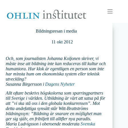
Hoppa
till
innehåll
Bildningsresan i media
11 okt 2012
Och, som journalisten Johanna Koljonen skriver, vi
måste inse att bildning inte kan reduceras till kultur och
humaniora. Hur klok är egentligen en person som inte
har minsta hum om ekonomiska system eller teknisk
utveckling?
Susanna Birgersson i
Dagens Nyheter
Allt oftare beskrivs högskolorna som sparringpartners
till Sverige i världen. Utbildning är värt att satsa på för
att ”vi ska stå oss i den globala konkurrensen”. Mot
detta andefattiga synsätt står Witt-Brattströms
bildningssyn: ”Bildning är snarare en möjlighet man
ger sig själv, en fribiljett till alltfler nya paradis.
Maria Ludvigsson i oberoende moderata
Svenska