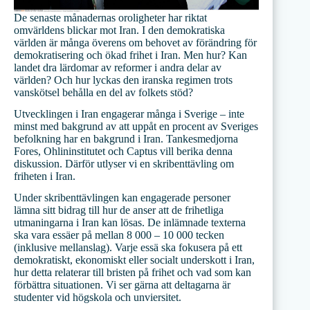
De senaste månadernas oroligheter har riktat
omvärldens blickar mot Iran. I den demokratiska
världen är många överens om behovet av förändring för
demokratisering och ökad frihet i Iran. Men hur? Kan
landet dra lärdomar av reformer i andra delar av
världen? Och hur lyckas den iranska regimen trots
vanskötsel behålla en del av folkets stöd?
Utvecklingen i Iran engagerar många i Sverige – inte
minst med bakgrund av att uppåt en procent av Sveriges
befolkning har en bakgrund i Iran. Tankesmedjorna
Fores, Ohlininstitutet och Captus vill berika denna
diskussion. Därför utlyser vi en skribenttävling om
friheten i Iran.
Under skribenttävlingen kan engagerade personer
lämna sitt bidrag till hur de anser att de frihetliga
utmaningarna i Iran kan lösas. De inlämnade texterna
ska vara essäer på mellan 8 000 – 10 000 tecken
(inklusive mellanslag). Varje essä ska fokusera på ett
demokratiskt, ekonomiskt eller socialt underskott i Iran,
hur detta relaterar till bristen på frihet och vad som kan
förbättra situationen. Vi ser gärna att deltagarna är
studenter vid högskola och unviersitet.