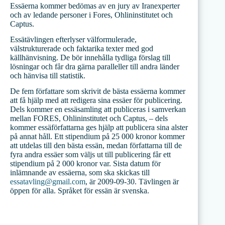
Essäerna kommer bedömas av en jury av Iranexperter
och av ledande personer i Fores, Ohlininstitutet och
Captus.
Essätävlingen efterlyser välformulerade,
välstrukturerade och faktarika texter med god
källhänvisning. De bör innehålla tydliga förslag till
lösningar och får dra gärna paralleller till andra länder
och hänvisa till statistik.
De fem författare som skrivit de bästa essäerna kommer
att få hjälp med att redigera sina essäer för publicering.
Dels kommer en essäsamling att publiceras i samverkan
mellan FORES, Ohlininstitutet och Captus, – dels
kommer essäförfattarna ges hjälp att publicera sina alster
på annat håll. Ett stipendium på 25 000 kronor kommer
att utdelas till den bästa essän, medan författarna till de
fyra andra essäer som väljs ut till publicering får ett
stipendium på 2 000 kronor var. Sista datum för
inlämnande av essäerna, som ska skickas till
essatavling@gmail.com
, är 2009-09-30. Tävlingen är
öppen för alla. Språket för essän är svenska.